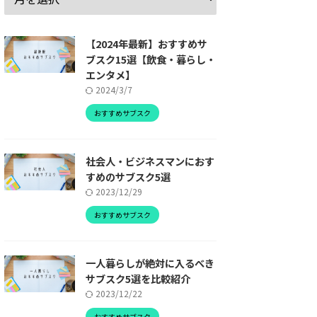
0円～
2,252円～
2,100円～
【2024年最新】おすすめサ
3カ月に1回
毎月/隔週
ブスク15選【飲食・暮らし・
エンタメ】
～
24杯～
15杯～
2024/3/7
～
63円～
93円～
おすすめサブスク
粉
専用カプセル
豆/粉
社会人・ビジネスマンにおす
すめのサブスク5選
1)
無料
無料
2023/12/29
士が厳選
コーヒーマシンの
こだわりのコーヒー
おすすめサブスク
ーが届く
レンタルが無料
が自宅に届く
一人暮らしが絶対に入るべき
こちら
詳しくはこちら
詳しくはこちら
サブスク5選を比較紹介
2023/12/22
おすすめサブスク