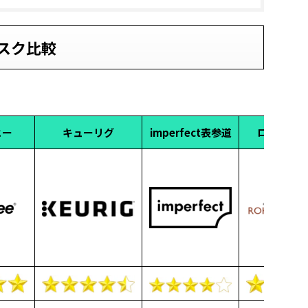
スク比較
ヒー
キューリグ
imperfect表参道
ロクメイコ