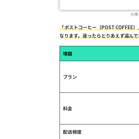
引用
「ポストコーヒー（POST COFF
なります。迷ったらとりあえず選んで
項目
プラン
料金
配送頻度