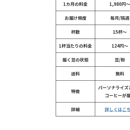
1カ月の料金
1,980円
お届け頻度
毎月/隔週
杯数
15杯～
1杯当たりの料金
124円～
届く豆の状態
豆/粉
送料
無料
パーソナライズ
特徴
コーヒーが
詳細
詳しくはこ